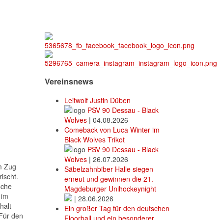
Vereinsnews
Leitwolf Justin Düben
PSV 90 Dessau - Black
Wolves
|
04.08.2026
Comeback von Luca Winter im
Black Wolves Trikot
PSV 90 Dessau - Black
Wolves
|
26.07.2026
m Zug
Säbelzahnbiber Halle siegen
ischt.
erneut und gewinnen die 21.
sche
Magdeburger Unihockeynight
 im
|
28.06.2026
halt
Ein großer Tag für den deutschen
 Für den
Floorball und ein besonderer