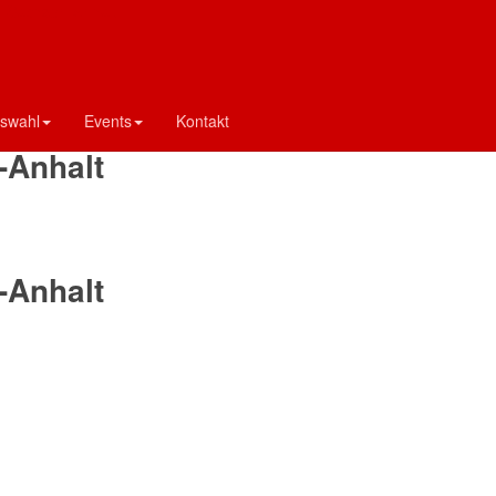
d Sachsen-Anhalt
-Anhalt
swahl
Events
Kontakt
-Anhalt
-Anhalt