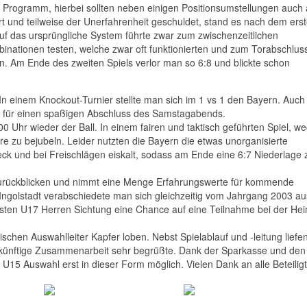
 Programm, hierbei sollten neben einigen Positionsumstellungen auch
rt und teilweise der Unerfahrenheit geschuldet, stand es nach dem ers
 auf das ursprüngliche System führte zwar zum zwischenzeitlichen
binationen testen, welche zwar oft funktionierten und zum Torabschlus
n. Am Ende des zweiten Spiels verlor man so 6:8 und blickte schon
 In einem Knockout-Turnier stellte man sich im 1 vs 1 den Bayern. Auch
en für einen spaßigen Abschluss des Samstagabends.
 Uhr wieder der Ball. In einem fairen und taktisch geführten Spiel, we
e zu bejubeln. Leider nutzten die Bayern die etwas unorganisierte
k und bei Freischlägen eiskalt, sodass am Ende eine 6:7 Niederlage 
 zurückblicken und nimmt eine Menge Erfahrungswerte für kommende
ngolstadt verabschiedete man sich gleichzeitig vom Jahrgang 2003 au
hsten U17 Herren Sichtung eine Chance auf eine Teilnahme bei der He
hen Auswahlleiter Kapfer loben. Nebst Spielablauf und -leitung liefe
ukünftige Zusammenarbeit sehr begrüßte. Dank der Sparkasse und den
15 Auswahl erst in dieser Form möglich. Vielen Dank an alle Beteilig