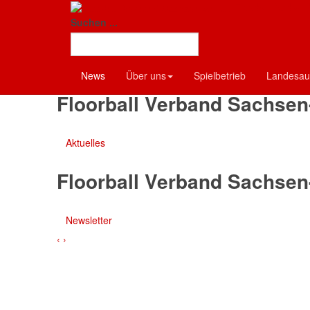
Floorball-Verban
Floorball Verband Sachsen
Suchen ...
Termine
News
Über uns
Spielbetrieb
Landesau
Floorball Verband Sachsen
Aktuelles
Floorball Verband Sachsen
Newsletter
‹
›