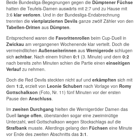
Beide Bundesliga-Begegnungen gegen die
Dümptener Füchse
hatten die Teufels-Damen auswärts mit 2:7 und zu Hause mit
3:6
klar verloren
. Und in der Bundesliga-Endabrechnung
trennten die
viertplatzierten Devils
ganze zwölf Zähler von den
Tabellen-Dritten
aus
Dümpten
.
Entsprechend waren die
Favorittenrollen
beim Cup-Duell in
Zwickau
am vergangenen Wochenende klar verteilt. Doch die
vermeindliichen
Außenseiterinnen
aus
Wernigerode
schlugen
sich
achtbar
. Nach einem frühen
0:1
(3. Minute) und dem
0:2
nach bereits zehn Minuten schien die Partie einen
einseitigen
Verlauf
zu nehmen.
Doch die Red Devils steckten nicht auf und
erkämpften
sich mit
dem
1:2,
erzielt von
Leonie Schubert
nach Vorlage von
Romy
Gottschalkson
(Foto, Nr. 11) fünf Minuten vor der ersten
Pause den
Anschluss
.
Im
zweiten Durchgang
hielten die Wernigeröder Damen das
Duell
lange offen
, überstanden sogar eine zweiminütige
Unterzahl, weil Gottschalkson wegen Stockschlags auf die
Strafbank
musste. Allerdings gelang den
Füchsen
eine Minute
vor Ende des zweiten Abschnitts das
3:1
.