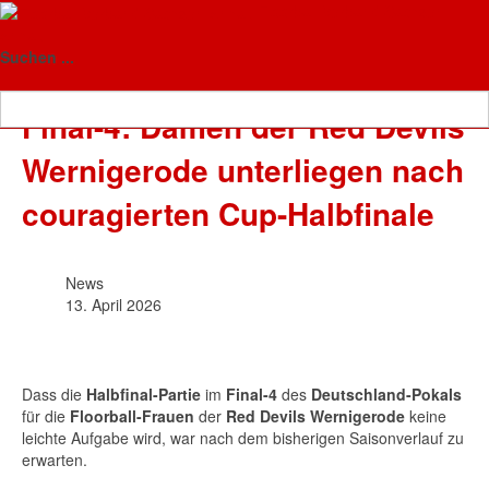
Floorball-Verband Sachsen-
News
Anhalt
Suchen ...
Final-4: Damen der Red Devils
Wernigerode unterliegen nach
couragierten Cup-Halbfinale
News
13. April 2026
Dass die
Halbfinal-Partie
im
Final-4
des
Deutschland-Pokals
für die
Floorball-Frauen
der
Red Devils Wernigerode
keine
leichte Aufgabe wird, war nach dem bisherigen Saisonverlauf zu
erwarten.