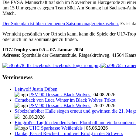
Die FVSA-Mannschaft traf sich im November in Harzgerode zu einem
um 15 Uhr gegen es gegen Team Süd. Am Sonntag hat Sachsen-Anhalt 
Match.
Der Spielplan ist über den neuen Saisonmanager einzusehen.
Es ist da
Wer nicht persönlich vor Ort sein kann, kann die Spiele der U17-Tr
oder auch im Saisonmanager zu finden.
U17-Trophy vom 0.5 – 07. Januar 2024
Adresse:
Sporthalle der Gesamtschule, Risgeskirchweg, 41564 Kaarst, 
Vereinsnews
Leitwolf Justin Düben
PSV 90 Dessau - Black Wolves
|
04.08.2026
Comeback von Luca Winter im Black Wolves Trikot
PSV 90 Dessau - Black Wolves
|
26.07.2026
Säbelzahnbiber Halle siegen erneut und gewinnen die 21. Ma
|
28.06.2026
Ein großer Tag für den deutschen Floorball und ein besondere
UHC Sparkasse Weißenfels
|
05.06.2026
Danke, Pascal Reichert – und viel Erfolg in der Schweiz