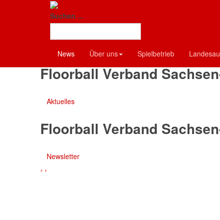
Floorball-Verban
Floorball Verband Sachsen
Suchen ...
Termine
News
Über uns
Spielbetrieb
Landesau
Floorball Verband Sachsen
Aktuelles
Floorball Verband Sachsen
Newsletter
‹
›