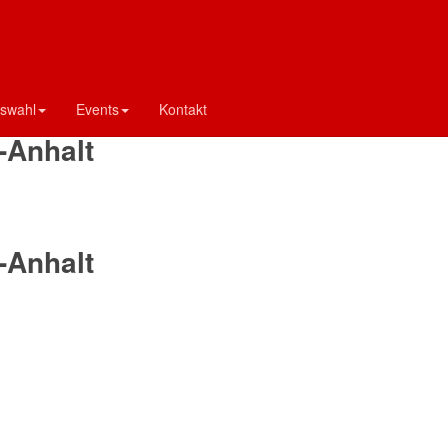
d Sachsen-Anhalt
-Anhalt
swahl
Events
Kontakt
-Anhalt
-Anhalt