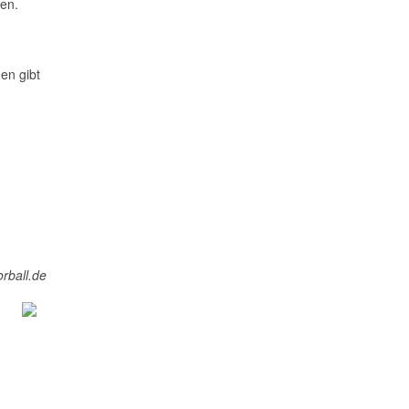
ren.
en gibt
orball.de