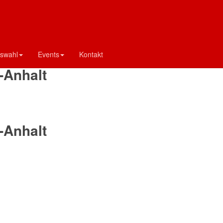
d Sachsen-Anhalt
-Anhalt
swahl
Events
Kontakt
-Anhalt
-Anhalt