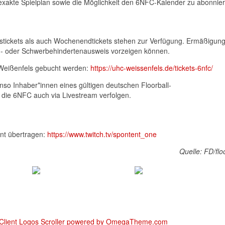
 exakte Spielplan sowie die Möglichkeit den 6NFC-Kalender zu abonnie
stickets als auch Wochenendtickets stehen zur Verfügung. Ermäßigung
ren- oder Schwerbehindertenausweis vorzeigen können.
 Weißenfels gebucht werden:
https://uhc-weissenfels.de/tickets-6nfc/
enso Inhaber*innen eines gültigen deutschen Floorball-
n die 6NFC auch via Livestream verfolgen.
nt übertragen:
https://www.twitch.tv/spontent_one
Quelle: FD/flo