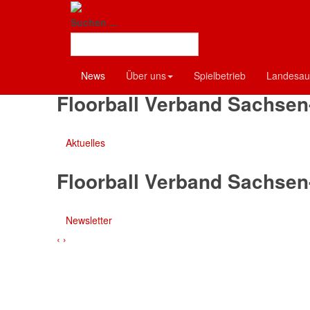
Floorball-Verban
Floorball Verband Sachsen
Suchen ...
Termine
News
Über uns
Spielbetrieb
Landesau
Floorball Verband Sachsen
Aktuelles
Floorball Verband Sachsen
Newsletter
‹
›