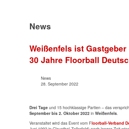
News
Weißenfels ist Gastgeber 
30 Jahre Floorball Deuts
News
28. September 2022
Drei Tage
und 15 hochklassige Partien – das verspric
September bis 2. Oktober 2022
in
Weißenfels
.
Veranstaltet wird das Event vom F
loorball-Verband D
Juni 1992 in Clausthal-Zellerfeld) nach langer Zeit wi