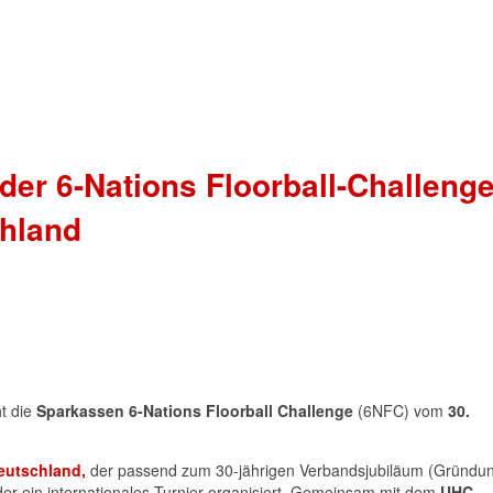
der 6-Nations Floorball-Challenge
chland
ht die
Sparkassen 6-Nations Floorball Challenge
(6NFC) vom
30.
eutschland,
der passend zum 30-jährigen Verbandsjubiläum (Gründu
eder ein internationales Turnier organisiert. Gemeinsam mit dem
UHC