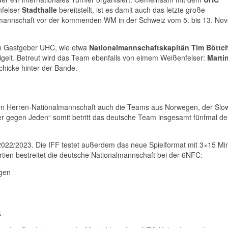
nfelser
Stadthalle
bereitstellt, ist es damit auch das letzte große
almannschaft vor der kommenden WM in der Schweiz vom 5. bis 13. No
om Gastgeber UHC, wie etwa
Nationalmannschaftskapitän Tim Böttc
igelt. Betreut wird das Team ebenfalls von eimem Weißenfelser:
Marti
hicke hinter der Bande.
hen Herren-Nationalmannschaft auch die Teams aus Norwegen, der Slo
er gegen Jeden“ somit betritt das deutsche Team insgesamt fünfmal d
022/2023. Die IFF testet außerdem das neue Spielformat mit 3×15 Mi
rtien bestreitet die deutsche Nationalmannschaft bei der 6NFC:
egen
k