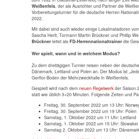
Weißenfels
, der als Ausrichter und Partner die Weiße
Vorbereitungsturnier für die deutsche Herren-Nation
2022.
Mit dabei sind auch wieder einige Lokalmatadoren v
Sascha Herlt, Tormann Martin Brückner und Phillip We
Brückner
leitet als
FD-Herrennationaltrainer
die Gesc
Wer spielt, wann und in welchem Modus?
Zu dem dreitägigen Turnier reisen neben der deutsc
Dänemark, Lettland und Polen an. Der Modus ist „Jed
Gerflor-Boden der Mehrzweckhalle in Weißenfels.
Gespielt wird nach dem
neuen Regelwerk
der Saison 2
statt wie üblich 3×20 Minuten. Folgende Zeiten und Pa
Freitag, 30. September 2022 um 13 Uhr: Norw
Freitag, 30. September 2022 um 19 Uhr: Polen
Samstag, 1. Oktober 2022 um 11 Uhr: Lettland
Samstag, 1. Oktober 2022 um 15 Uhr: Slowakei
Samstag 2. Oktober 2022 um 13 Uhr: Dänemar