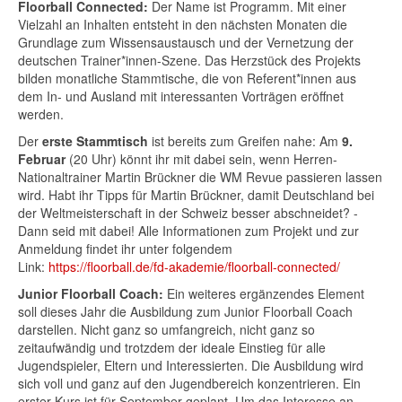
Floorball Connected:
Der Name ist Programm. Mit einer
Vielzahl an Inhalten entsteht in den nächsten Monaten die
Grundlage zum Wissensaustausch und der Vernetzung der
deutschen Trainer*innen-Szene. Das Herzstück des Projekts
bilden monatliche Stammtische, die von Referent*innen aus
dem In- und Ausland mit interessanten Vorträgen eröffnet
werden.
Der
erste Stammtisch
ist bereits zum Greifen nahe: Am
9.
Februar
(20 Uhr) könnt ihr mit dabei sein, wenn Herren-
Nationaltrainer Martin Brückner die WM Revue passieren lassen
wird. Habt ihr Tipps für Martin Brückner, damit Deutschland bei
der Weltmeisterschaft in der Schweiz besser abschneidet? -
Dann seid mit dabei! Alle Informationen zum Projekt und zur
Anmeldung findet ihr unter folgendem
Link:
https://floorball.de/fd-akademie/floorball-connected/
Junior Floorball Coach:
Ein weiteres ergänzendes Element
soll dieses Jahr die Ausbildung zum Junior Floorball Coach
darstellen. Nicht ganz so umfangreich, nicht ganz so
zeitaufwändig und trotzdem der ideale Einstieg für alle
Jugendspieler, Eltern und Interessierten. Die Ausbildung wird
sich voll und ganz auf den Jugendbereich konzentrieren. Ein
erster Kurs ist für September geplant. Um das Interesse an