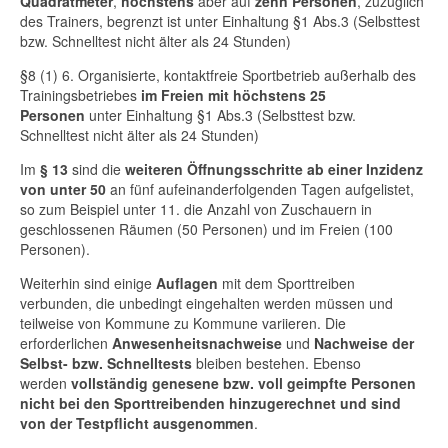
Quadratmeter
,
höchstens
aber auf
zehn Personen
, zuzüglich
des Trainers, begrenzt ist unter Einhaltung §1 Abs.3 (Selbsttest
bzw. Schnelltest nicht älter als 24 Stunden)
§8 (1) 6. Organisierte, kontaktfreie Sportbetrieb außerhalb des
Trainingsbetriebes
im Freien mit höchstens 25
Personen
unter Einhaltung §1 Abs.3 (Selbsttest bzw.
Schnelltest nicht älter als 24 Stunden)
Im
§ 13
sind die
weiteren Öffnungsschritte ab einer Inzidenz
von unter 50
an fünf aufeinanderfolgenden Tagen aufgelistet,
so zum Beispiel unter 11. die Anzahl von Zuschauern in
geschlossenen Räumen (50 Personen) und im Freien (100
Personen).
Weiterhin sind einige
Auflagen
mit dem Sporttreiben
verbunden, die unbedingt eingehalten werden müssen und
teilweise von Kommune zu Kommune variieren. Die
erforderlichen
Anwesenheitsnachweise
und
Nachweise der
Selbst- bzw. Schnelltests
bleiben bestehen. Ebenso
werden
vollständig genesene bzw. voll geimpfte Personen
nicht bei den Sporttreibenden hinzugerechnet und sind
von der Testpflicht ausgenommen
.