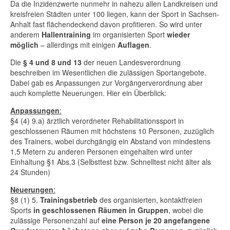
Da die Inzidenzwerte nunmehr in nahezu allen Landkreisen und
kreisfreien Städten unter 100 liegen, kann der Sport in Sachsen-
Anhalt fast flächendeckend davon profitieren. So wird unter
anderem
Hallentraining
im organisierten Sport
wieder
möglich
– allerdings mit einigen
Auflagen
.
Die
§ 4 und 8 und 13
der neuen Landesverordnung
beschreiben im Wesentlichen die zulässigen Sportangebote.
Dabei gab es Anpassungen zur Vorgängerverordnung aber
auch komplette Neuerungen. Hier ein Überblick:
Anpassungen
:
§4 (4) 9.a) ärztlich verordneter Rehabilitationssport in
geschlossenen Räumen mit höchstens 10 Personen, zuzüglich
des Trainers, wobei durchgängig ein Abstand von mindestens
1,5 Metern zu anderen Personen eingehalten wird unter
Einhaltung §1 Abs.3 (Selbsttest bzw. Schnelltest nicht älter als
24 Stunden)
Neuerungen
:
§8 (1) 5.
Trainingsbetrieb
des organisierten, kontaktfreien
Sports
in geschlossenen Räumen in Gruppen
, wobei die
zulässige Personenzahl auf
eine Person je 20 angefangene