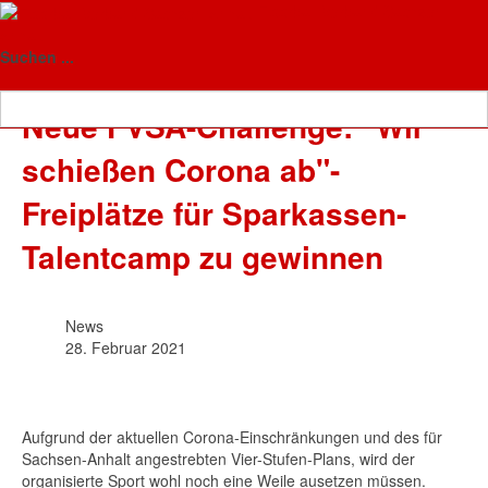
Floorball-Verband Sachsen-
News
Anhalt
Suchen ...
Neue FVSA-Challenge: "Wir
schießen Corona ab"-
Freiplätze für Sparkassen-
Talentcamp zu gewinnen
News
28. Februar 2021
Aufgrund der aktuellen Corona-Einschränkungen und des für
Sachsen-Anhalt angestrebten Vier-Stufen-Plans, wird der
organisierte Sport wohl noch eine Weile ausetzen müssen.