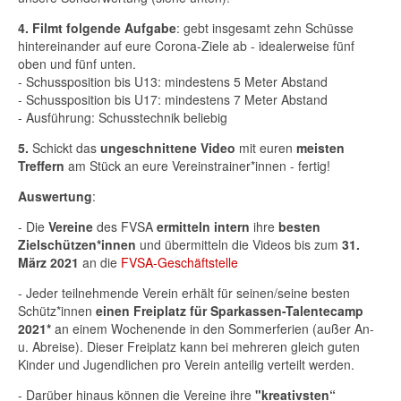
4.
Filmt folgende Aufgabe
: gebt insgesamt zehn Schüsse
hintereinander auf eure Corona-Ziele ab - idealerweise fünf
oben und fünf unten.
- Schussposition bis U13: mindestens 5 Meter Abstand
- Schussposition bis U17: mindestens 7 Meter Abstand
- Ausführung: Schusstechnik beliebig
5.
Schickt das
ungeschnittene Video
mit euren
meisten
Treffern
am Stück an eure Vereinstrainer*innen - fertig!
Auswertung
:
- Die
Vereine
des FVSA
ermitteln intern
ihre
besten
Zielschützen*innen
und übermitteln die Videos bis zum
31.
März 2021
an die
FVSA-Geschäftstelle
- Jeder teilnehmende Verein erhält für seinen/seine besten
Schütz*innen
einen Freiplatz für Sparkassen-Talentecamp
2021*
an einem Wochenende in den Sommerferien (außer An-
u. Abreise). Dieser Freiplatz kann bei mehreren gleich guten
Kinder und Jugendlichen pro Verein anteilig verteilt werden.
- Darüber hinaus können die Vereine ihre
"kreativsten“