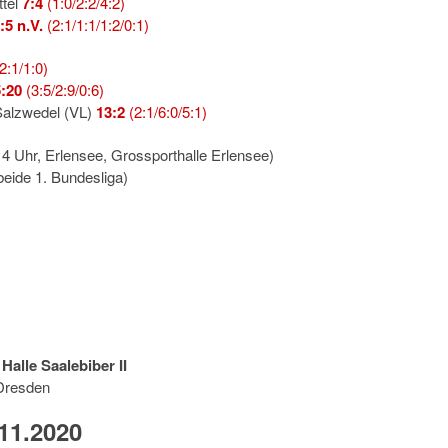
ttel
7:4
(1:0/2:2/4:2)
:5 n.V.
(2:1/1:1/1:2/0:1)
2:1/1:0)
5:20
(3:5/2:9/0:6)
 Salzwedel (VL)
13:2
(2:1/6:0/5:1)
4 Uhr, Erlensee, Grossporthalle Erlensee)
eide 1. Bundesliga)
Halle Saalebiber II
Dresden
11.2020