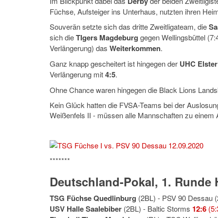
Im Blickpunkt dabei das
Derby
der beiden Zweitligis
Füchse, Aufsteiger ins Unterhaus, nutzten ihren Hei
Souverän setzte sich das dritte Zweitligateam, die
Sa
sich die
TIgers Magdeburg
gegen Wellingsbüttel (7:
Verlängerung) das
Weiterkommen
.
Ganz knapp gescheitert ist hingegen der
UHC Elster
Verlängerung mit
4:5
.
Ohne Chance waren hingegen die Black Lions Landsbe
Kein Glück hatten die FVSA-Teams bei der Auslosu
Weißenfels II - müssen alle Mannschaften zu einem 
*******
Deutschland-Pokal, 1. Runde 
TSG Füchse Quedlinburg
(2BL) - PSV 90 Dessau 
USV Halle Saalebiber
(2BL) - Baltic Storms
12:6
(5: