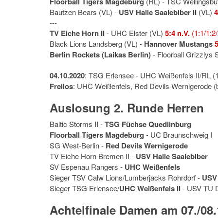
Floorball Tigers Magdeburg
(RL) - TSC Wellingsbü
Bautzen Bears (VL) -
USV Halle Saalebiber II
(VL)
4
---
TV Eiche Horn II
- UHC Elster (VL)
5:4 n.V.
(1:1/1:2/
Black Lions Landsberg (VL) -
Hannover Mustangs
Berlin Rockets (Laikas Berlin)
- Floorball Grizzlys
04.10.2020
: TSG Erlensee - UHC Weißenfels II/RL (1
Freilos
: UHC Weißenfels, Red Devils Wernigerode (b
Auslosung 2. Runde Herren
Baltic Storms II -
TSG Füchse Quedlinburg
Floorball Tigers Magdeburg
- UC Braunschweig I
SG West-Berlin -
Red Devils Wernigerode
TV Eiche Horn Bremen II -
USV Halle Saalebiber
SV Espenau Rangers -
UHC Weißenfels
Sieger TSV Calw Lions/Lumberjacks Rohrdorf -
USV 
Sieger TSG Erlensee/
UHC Weißenfels II
- USV TU 
Achtelfinale Damen am 07./08.