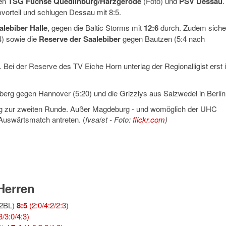
ten
TSG Füchse Quedlinburg/Harzgerode
(Foto) und
PSV Dessau
.
mvorteil und schlugen Dessau mit 8:5.
alebiber Halle
, gegen die Baltic Storms mit
12:6
durch. Zudem siche
4) sowie die
Reserve der Saalebiber
gegen Bautzen (5:4 nach
. Bei der Reserve des TV Eiche Horn unterlag der Regionalligist erst 
rg gegen Hannover (5:20) und die Grizzlys aus Salzwedel in Berlin 
ng zur zweiten Runde. Außer Magdeburg - und womöglich der UHC
Auswärtsmatch antreten. (
fvsa
/
st - Foto:
flickr.com
)
Herren
(2BL)
8:5
(2:0/4:2/2:3)
3/3:0/4:3)