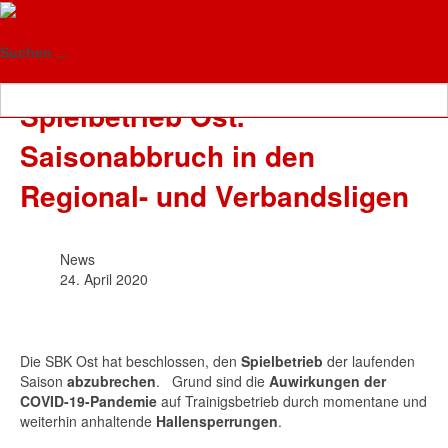
Floorball-Verband Sachsen-
News
Anhalt
Suchen ...
Spielbetrieb Ost:
Saisonabbruch in den
Regional- und Verbandsligen
News
24. April 2020
Die SBK Ost hat beschlossen, den
Spielbetrieb
der laufenden
Saison
abzubrechen
. Grund sind die
Auwirkungen der
COVID-19-Pandemie
auf Trainigsbetrieb durch momentane und
weiterhin anhaltende
Hallensperrungen
.