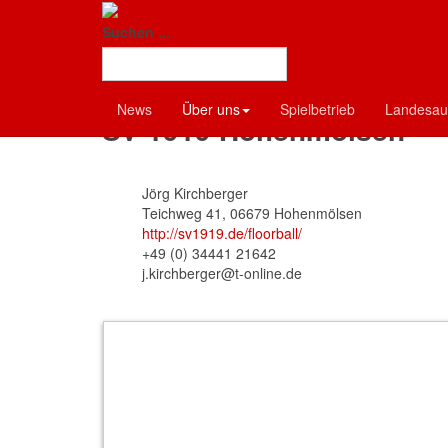
Floorball-Verban
Suchen ...
Vereine
News
Über uns
Spielbetrieb
Landesau
SV 1919 Hohenmölsen
Jörg Kirchberger
Teichweg 41, 06679 Hohenmölsen
http://sv1919.de/floorball/
+49 (0) 34441 21642
j.kirchberger@t-online.de