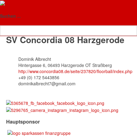
Floorball-Verband Sachsen-
Anhalt
Vereine
Suchen ...
SV Concordia 08 Harzgerode
Dominik Albrecht
Hintergasse 6, 06493 Harzgerode OT Straßberg
http://www.concordia08.de/seite/237820/floorball/index.php
+49 (0) 172 5443856
dominikalbrecht7@gmail.com
Hauptsponsor