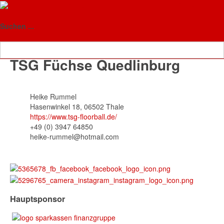
Floorball-Verband Sachsen-
Anhalt
Vereine
Suchen ...
TSG Füchse Quedlinburg
Heike Rummel
Hasenwinkel 18, 06502 Thale
https://www.tsg-floorball.de/
+49 (0) 3947 64850
heike-rummel@hotmail.com
Hauptsponsor